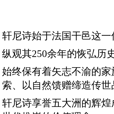
轩尼诗始于法国干邑这一
纵观其250余年的恢弘历
始终保有着矢志不渝的家
索、以自然馈赠缔造传世
轩尼诗享誉五大洲的辉煌